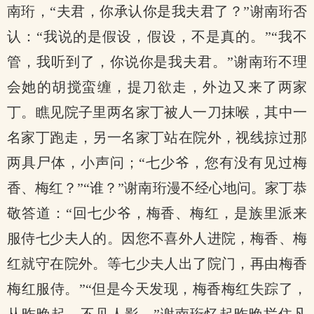
南珩，“夫君，你承认你是我夫君了？”谢南珩否
认：“我说的是假设，假设，不是真的。”“我不
管，我听到了，你说你是我夫君。”谢南珩不理
会她的胡搅蛮缠，提刀欲走，外边又来了两家
丁。瞧见院子里两名家丁被人一刀抹喉，其中一
名家丁跑走，另一名家丁站在院外，视线掠过那
两具尸体，小声问；“七少爷，您有没有见过梅
香、梅红？”“谁？”谢南珩漫不经心地问。家丁恭
敬答道：“回七少爷，梅香、梅红，是族里派来
服侍七少夫人的。因您不喜外人进院，梅香、梅
红就守在院外。等七少夫人出了院门，再由梅香
梅红服侍。”“但是今天发现，梅香梅红失踪了，