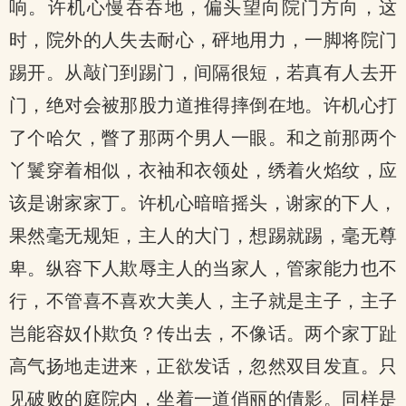
响。许机心慢吞吞地，偏头望向院门方向，这
时，院外的人失去耐心，砰地用力，一脚将院门
踢开。从敲门到踢门，间隔很短，若真有人去开
门，绝对会被那股力道推得摔倒在地。许机心打
了个哈欠，瞥了那两个男人一眼。和之前那两个
丫鬟穿着相似，衣袖和衣领处，绣着火焰纹，应
该是谢家家丁。许机心暗暗摇头，谢家的下人，
果然毫无规矩，主人的大门，想踢就踢，毫无尊
卑。纵容下人欺辱主人的当家人，管家能力也不
行，不管喜不喜欢大美人，主子就是主子，主子
岂能容奴仆欺负？传出去，不像话。两个家丁趾
高气扬地走进来，正欲发话，忽然双目发直。只
见破败的庭院内，坐着一道俏丽的倩影。同样是