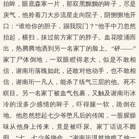
抬眸，眼底森寒一片，那双黑黝黝的眸子，尽是
戾气，他拎着刀大步流星走向院子，阴恻恻地开
口：“谁给你的胆子，踢我院门？”他手中刀忽然
抬起，横扫，抹过前方家丁的脖子。血花喷涌而
出，热腾腾地洒到另一名家丁的脸上。“砰——”
家丁尸体倒地，一双眼瞪得老大，似是不敢相
信，谢南珩落魄如此，还敢对他动手，也不敢相
信，谢南珩一凡人，能杀了练气三层的他。死不
瞑目。另一名家丁被血气包裹，又触及谢南珩冰
冷的没多少感情的眸子，吓得腿一软，跪倒在
地。他忽然想起七少爷堕凡后的传闻，一股腥臊
味从他身上传来，竟是被吓尿。家丁话说不囫
囵，“七，七少爷饶命。”谢南珩漠然地瞧了他一