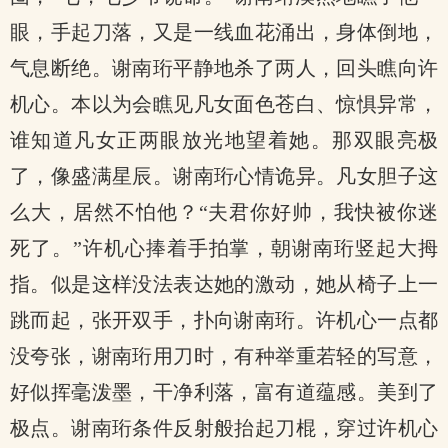
眼，手起刀落，又是一线血花涌出，身体倒地，
气息断绝。谢南珩平静地杀了两人，回头瞧向许
机心。本以为会瞧见凡女面色苍白、惊惧异常，
谁知道凡女正两眼放光地望着她。那双眼亮极
了，像盛满星辰。谢南珩心情诡异。凡女胆子这
么大，居然不怕他？“夫君你好帅，我快被你迷
死了。”许机心捧着手拍掌，朝谢南珩竖起大拇
指。似是这样没法表达她的激动，她从椅子上一
.
跳而起，张开双手，扑向谢南珩。许机心一点都
没夸张，谢南珩用刀时，有种举重若轻的写意，
好似挥毫泼墨，干净利落，富有道蕴感。美到了
极点。谢南珩条件反射般抬起刀棍，穿过许机心