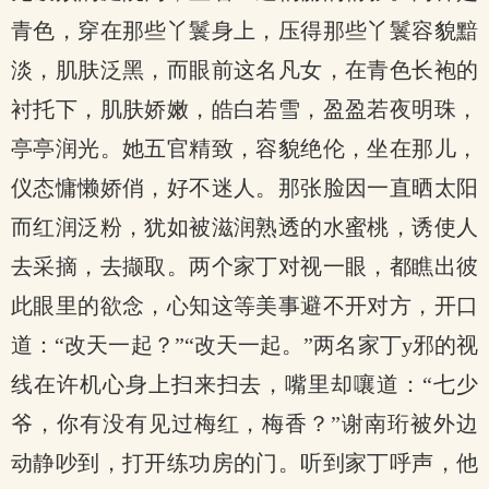
青色，穿在那些丫鬟身上，压得那些丫鬟容貌黯
淡，肌肤泛黑，而眼前这名凡女，在青色长袍的
衬托下，肌肤娇嫩，皓白若雪，盈盈若夜明珠，
亭亭润光。她五官精致，容貌绝伦，坐在那儿，
仪态慵懒娇俏，好不迷人。那张脸因一直晒太阳
而红润泛粉，犹如被滋润熟透的水蜜桃，诱使人
去采摘，去撷取。两个家丁对视一眼，都瞧出彼
此眼里的欲念，心知这等美事避不开对方，开口
道：“改天一起？”“改天一起。”两名家丁y邪的视
线在许机心身上扫来扫去，嘴里却嚷道：“七少
爷，你有没有见过梅红，梅香？”谢南珩被外边
动静吵到，打开练功房的门。听到家丁呼声，他