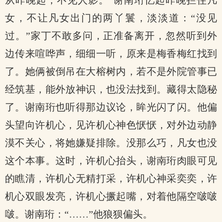
从昨晚起，不见人影。”谢南珩忆起昨晚拦住凡
女，不让凡女出门的两丫鬟，淡淡道：“没见
过。”家丁不敢多问，正准备离开，忽然听到外
边传来喧哗声，细细一听，原来是梅香梅红找到
了。她俩被倒吊在大榕树内，若不是外院管事已
经筑基，能外放神识，也没法找到。藏得太隐秘
了。谢南珩也听得那边议论，眸光闪了闪。他偏
头望向许机心，见许机心神色恹恹，对外边动静
漠不关心，将她嫌疑排除。没那么巧，凡女也没
这个本事。这时，许机心抬头，谢南珩肉眼可见
的瞧清，许机心无精打采，许机心神采奕奕，许
机心双眼发亮，许机心撅起嘴，对着他隔空啵啵
啵。谢南珩：“……”他狼狈偏头。