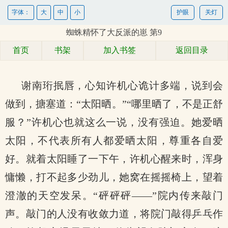
字体：
大
中
小
护眼
关灯
蜘蛛精怀了大反派的崽 第9
首页
书架
加入书签
返回目录
谢南珩抿唇，心知许机心诡计多端，说到会
做到，搪塞道：“太阳晒。”“哪里晒了，不是正舒
服？”许机心也就这么一说，没有强迫。她爱晒
太阳，不代表所有人都爱晒太阳，尊重各自爱
好。就着太阳睡了一下午，许机心醒来时，浑身
慵懒，打不起多少劲儿，她窝在摇摇椅上，望着
澄澈的天空发呆。“砰砰砰——”院内传来敲门
声。敲门的人没有收敛力道，将院门敲得乒乓作