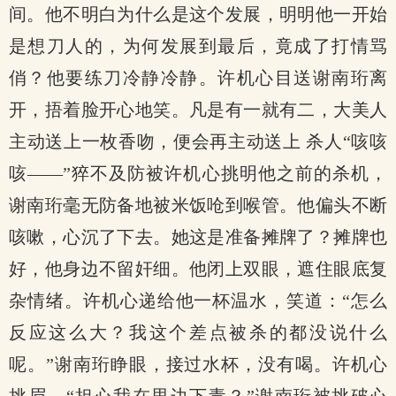
间。他不明白为什么是这个发展，明明他一开始
是想刀人的，为何发展到最后，竟成了打情骂
俏？他要练刀冷静冷静。许机心目送谢南珩离
开，捂着脸开心地笑。凡是有一就有二，大美人
主动送上一枚香吻，便会再主动送上 杀人“咳咳
咳——”猝不及防被许机心挑明他之前的杀机，
谢南珩毫无防备地被米饭呛到喉管。他偏头不断
咳嗽，心沉了下去。她这是准备摊牌了？摊牌也
好，他身边不留奸细。他闭上双眼，遮住眼底复
杂情绪。许机心递给他一杯温水，笑道：“怎么
反应这么大？我这个差点被杀的都没说什么
呢。”谢南珩睁眼，接过水杯，没有喝。许机心