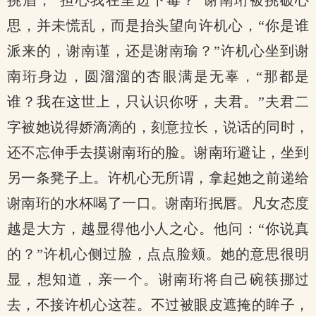
挑眉，“担心我在里边下毒？”谢南珩被挑破心
思，并未慌乱，而是抬头望向许机心，“你是谁
派来的，谢南谨，还是谢南瑜？”许机心坐到谢
南珩身边，圆溜溜的杏眼满是无辜，“那都是
谁？我在这世上，只认识你呀，夫君。”夫君二
字被她说得娇滴滴的，刻意拉长，说话的同时，
还不忘伸手去摸谢南珩的脸。谢南珩避让，坐到
另一条凳子上。许机心无所谓，拿起她之前递给
谢南珩的水杯喝了一口。谢南珩抿唇。凡女态度
越是大方，越显得他小人之心。他问：“你说真
的？”许机心侧过脸，点点脸颊。她的意思很明
显，想知道，亲一个。谢南珩将自己碗筷挪过
去，不接许机心这茬。不过被眼皮遮掩的眸子，