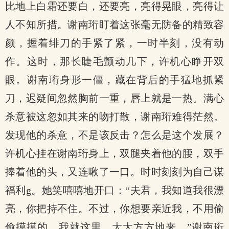
比地上白霜还要白，还要亮，亮得晃眼，亮得让
人不知所措。谢南珩盯着这张毫无防备的精致容
颜，握着绯刀的手紧了紧，一时半刻，没有动
作。这时，那长睫毛颤动几下，许机心睁开双
眼。谢南珩身形一僵，藏在背后的手猛地抓紧
刀，迟疑间忽然胸前一重，唇上就是一热。满心
杀意被这忽如其来的吻打散，谢南珩难得茫然。
发现他的杀意，不是该反击？怎么是这个发展？
许机心挂在谢南珩身上，双腿夹着他的腰，双手
捧着他的头，又连啾了一口。时时刻刻为自己谋
福利g。她笑嘻嘻地开口：“夫君，我知道我很漂
亮，你把持不住。不过，你想要亲近我，不用偷
偷摸摸的，我就这里，大大方方地来。”谢南珩