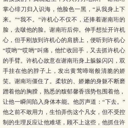
掌心绯刀归入识海，他脸色一黑，“从我身上下
来。”“我不。”许机心不仅不，还捧着谢南珩的
脸，去啵他的脸。谢南珩后仰。伸手想扯开许机
心，但手刚放到许机心的肩膀上，便听到许机心
“哎哟”“哎哟”叫痛，他忙收回手，又去抓许机心
的手臂。许机心故意在谢南珩身上躲躲闪闪，双
手挂在他的脖子上，发出黄莺啼啭般清脆的娇
笑。谢南珩僵住了。柔软的、娇嫩的身躯不断磨
蹭着他的胸膛，熟悉的馥郁馨香强势包围着他，
让他一瞬间陷入身体本能。他厉声道：“下去。”
他之前不敢用力，生怕弄伤这个凡女，但不受控
制的生理反应让他难堪，顾不上这些，他抓住许