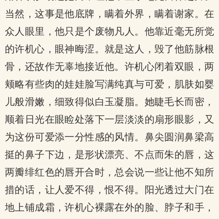
当然，这事是他底牌，瞒着外界，瞒着谢家。在
众人眼里，他只是个废物凡人。他靠近毫无所觉
的许机心，眼神晦涩。就是这人，毁了他筋脉根
骨，还故作无辜地接近他。许机心闭着双眼，两
颊略有些肉的娃娃脸写满纯真与可爱，肌肤如婴
儿般滑嫩，细致得似白玉凝脂。她睫毛长而密，
顺着日光在眼睑处落下一层淡淡的扇形眼影，又
为这份可爱添一分性感的风情。鼻尖圆润鼻梁高
挺的鼻子下边，是形状漂亮、不点而朱的唇，这
两瓣绯红色的唇开合时，总会说一些让他不知所
措的话，让人爱不得，恨不得。阳光透过大门在
地上铺成霜，许机心裸露在外的脸、脖子和手，