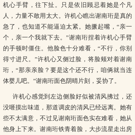
机心手臂，往下扯。只是依旧顾忌着她是个凡
人，力量不敢用太大。许机心瞧出谢南珩是真的
急了，也知道不能逼迫太紧。她撅起嘴，“亲一
个，亲一个我就下去。”谢南珩捏着许机心手臂
的手顿时僵住。他脸色十分难看，“不行，你别
得寸进尺。”许机心又侧过脸，将脸颊对着谢南
珩，“那亲亲脸？要是这个还不行，咱俩就当连
体婴儿吧。”谢南珩面色阴晴片刻，妥协了。
许机心感觉到左边侧脸好似被清风拂过，还
没咂摸出味道，那道调皮的清风已经远离。她有
些不太满意，不过见谢南珩面色实在难看，她从
他身上下来。谢南珩铁青着脸，大步流星走出房