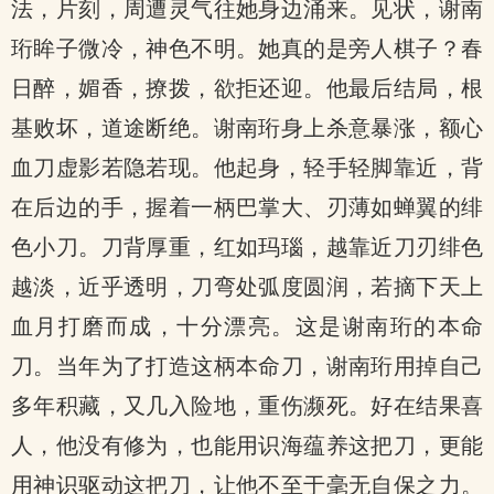
法，片刻，周遭灵气往她身边涌来。见状，谢南
珩眸子微冷，神色不明。她真的是旁人棋子？春
日醉，媚香，撩拨，欲拒还迎。他最后结局，根
基败坏，道途断绝。谢南珩身上杀意暴涨，额心
血刀虚影若隐若现。他起身，轻手轻脚靠近，背
在后边的手，握着一柄巴掌大、刃薄如蝉翼的绯
色小刀。刀背厚重，红如玛瑙，越靠近刀刃绯色
越淡，近乎透明，刀弯处弧度圆润，若摘下天上
血月打磨而成，十分漂亮。这是谢南珩的本命
刀。当年为了打造这柄本命刀，谢南珩用掉自己
多年积藏，又几入险地，重伤濒死。好在结果喜
人，他没有修为，也能用识海蕴养这把刀，更能
用神识驱动这把刀，让他不至于毫无自保之力。