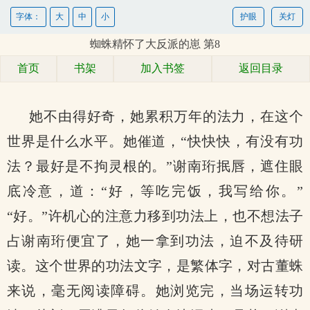
字体：
大
中
小
护眼
关灯
蜘蛛精怀了大反派的崽 第8
首页
书架
加入书签
返回目录
她不由得好奇，她累积万年的法力，在这个
世界是什么水平。她催道，“快快快，有没有功
法？最好是不拘灵根的。”谢南珩抿唇，遮住眼
底冷意，道：“好，等吃完饭，我写给你。”
“好。”许机心的注意力移到功法上，也不想法子
占谢南珩便宜了，她一拿到功法，迫不及待研
读。这个世界的功法文字，是繁体字，对古董蛛
来说，毫无阅读障碍。她浏览完，当场运转功