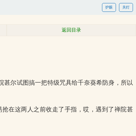
护眼
关灯
返回目录
院甚尔试图搞一把特级咒具给千奈葵希防身，所以
易抢在这两人之前收走了手指，哎，遇到了禅院甚