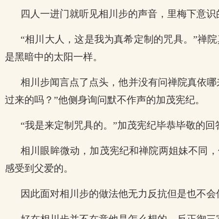
四人一进门就听见相川步的声音，里梅下意识
“相川大人，这是我为真希定制的咒具。”禅
是黑暗中的太阳一样。
相川步闻言点了点头，他并没有问禅院真依哪
过来的吗？”他侧身询问默不作声的加茂宪纪。
“我是来定制咒具的。”加茂宪纪毕恭毕敬的回
相川眼眸微动，加茂宪纪和禅院两姐妹不同，
感受到父爱的。
因此面对相川步的做法他无力反抗但是也不会