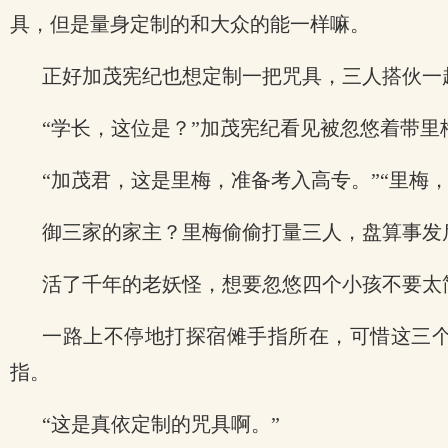
具，但是量身定制的和大众的能一样嘛。
正好加茂宪纪也想定制一把咒具，三人搭伙一
“学长，这位是？”加茂宪纪看见被忽悠着带里
“加茂君，这是里梅，准备考入高专。”“里梅
御三家的家主？里梅偷偷打量三人，盘算事发
活了千年的老妖怪，想要忽悠四个小孩不要太
一路上不停地打探宿傩手指所在，可惜这三
指。
“这是真依定制的咒具啊。”