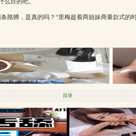
什么目的吧。
四条胳膊，是真的吗？”里梅趁着两姐妹商量款式的
目录