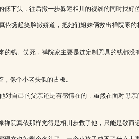
的低下头，往后撤一步躲避相川的视线的同时找好
院真依扬起笑脸撒娇道，把她们姐妹俩救出禅院家
来的钱。笑死，禅院家主要是连定制咒具的钱都没
答，像个小老头似的古板。
他对自己的父亲还是有感情在的，虽然在面对母亲
像禅院真依那样觉得是相川步救了他，只能是敬而