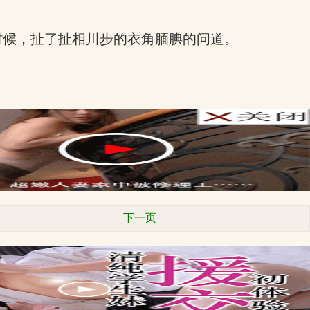
时候，扯了扯相川步的衣角腼腆的问道。
下一页