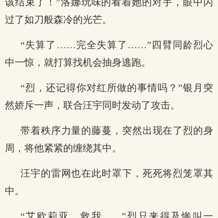
该结束了！”洛娜玩味的看着她的对手，眼中闪
过了如刀般森冷的光芒。
“失算了……完全失算了……”四臂同龄烈心
中一惊，就打算找机会抽身逃跑。
“烈，还记得你对红所做的事情吗？”银月突
然娇斥一声，联合汪宇同时发动了攻击。
带着秩序力量的藤蔓，突然出现在了烈的身
周，将他紧紧的缠绕其中。
汪宇的雷网也在此时罩下，死死将烈笼罩其
中。
“艾欧莉亚，救我……”烈只来得及惨叫一