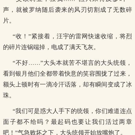
声，就被罗纳随后袭来的风刃切割成了无数碎
片。
“收！”紧接着，汪宇的雷网快速收缩，将烈
的碎片连锅端掉，电成了满天飞灰。
“不好……”大头本就苦不堪言的大头统领，
看到银月他们全都带着快意的笑容围拢了过来，
额头上顿时有一滴冷汗话落，却有瞬间变成了冰
珠。
“我们可是惑大人手下的统领，你们难道连点
面子都不给吗？最起码也要让我们活过两章
吧！”气急败坏之下，大头统领开始放嘴炮了。