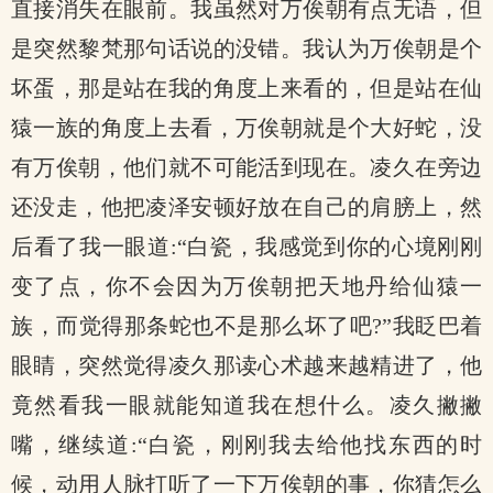
直接消失在眼前。我虽然对万俟朝有点无语，但
是突然黎梵那句话说的没错。我认为万俟朝是个
坏蛋，那是站在我的角度上来看的，但是站在仙
猿一族的角度上去看，万俟朝就是个大好蛇，没
有万俟朝，他们就不可能活到现在。凌久在旁边
还没走，他把凌泽安顿好放在自己的肩膀上，然
后看了我一眼道:“白瓷，我感觉到你的心境刚刚
变了点，你不会因为万俟朝把天地丹给仙猿一
族，而觉得那条蛇也不是那么坏了吧?”我眨巴着
眼睛，突然觉得凌久那读心术越来越精进了，他
竟然看我一眼就能知道我在想什么。凌久撇撇
嘴，继续道:“白瓷，刚刚我去给他找东西的时
候，动用人脉打听了一下万俟朝的事，你猜怎么