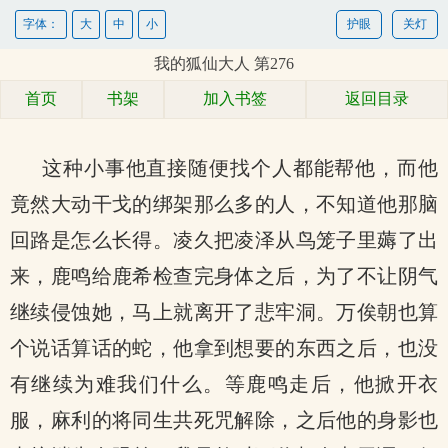
字体：
大
中
小
护眼
关灯
我的狐仙大人 第276
首页
书架
加入书签
返回目录
这种小事他直接随便找个人都能帮他，而他
竟然大动干戈的绑架那么多的人，不知道他那脑
回路是怎么长得。凌久把凌泽从鸟笼子里薅了出
来，鹿鸣给鹿希检查完身体之后，为了不让阴气
继续侵蚀她，马上就离开了悲牢洞。万俟朝也算
个说话算话的蛇，他拿到想要的东西之后，也没
有继续为难我们什么。等鹿鸣走后，他掀开衣
服，麻利的将同生共死咒解除，之后他的身影也