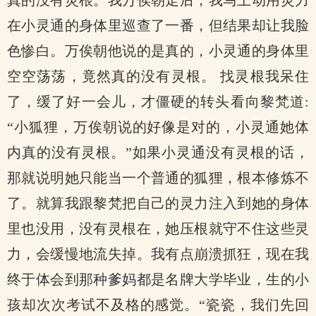
真的没有灵根。我万俟朝走后，我马上动用灵力
在小灵通的身体里巡查了一番，但结果却让我脸
色惨白。万俟朝他说的是真的，小灵通的身体里
空空荡荡，竟然真的没有灵根。 找灵根我呆住
了，缓了好一会儿，才僵硬的转头看向黎梵道:
“小狐狸，万俟朝说的好像是对的，小灵通她体
内真的没有灵根。”如果小灵通没有灵根的话，
那就说明她只能当一个普通的狐狸，根本修炼不
了。就算我跟黎梵把自己的灵力注入到她的身体
里也没用，没有灵根在，她压根就守不住这些灵
力，会缓慢地流失掉。我有点崩溃抓狂，现在我
终于体会到那种爹妈都是名牌大学毕业，生的小
孩却次次考试不及格的感觉。“瓷瓷，我们先回