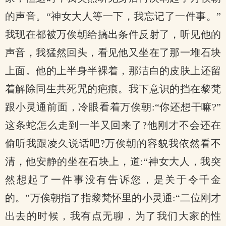
的声音。“神女大人等一下，我忘记了一件事。”
我现在都被万俟朝给搞出条件反射了，听见他的
声音，我猛然回头，看见他又坐在了那一堆石块
上面。他的上半身半裸着，那洁白的皮肤上还留
着解除同生共死咒的疤痕。我下意识的挡在黎梵
跟小灵通前面，冷眼看着万俟朝:“你还想干嘛?”
这条蛇怎么走到一半又回来了?他刚才不会还在
偷听我跟凌久说话吧?万俟朝的容貌我依然看不
清，他安静的坐在石块上，道:“神女大人，我突
然想起了一件事没有告诉您，是关于令千金
的。”万俟朝指了指黎梵怀里的小灵通:“二位刚才
出去的时候，我有点无聊，为了我们大家的性