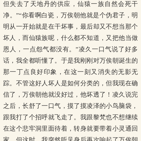
但失去了天地丹的供应，仙猿一族自然会死干
净。”“你看啊白瓷，万俟朝他就是个伪君子，明
明从一开始就是在干坏事，最后却又不想当那个
坏人，而仙猿族呢，什么都不知道，又把他当做
恩人，一点怨气都没有。”凌久一口气说了好多
话，我全都听懂了。于是我刚刚对万俟朝诞生的
那一丁点良好印象，在这一刻又消失的无影无
踪。不管这好人坏人是如何分类的，但我现在确
信了，万俟朝他就没好过，他坏透了！凌久说完
之后，长舒了一口气，摸了摸凌泽的小鸟脑袋，
跟我打了个招呼就飞走了。我跟黎梵也不想继续
在这个悲牢洞里面待着，转身就要带着小灵通回
家，但这时，我突然听见身后再次响起了万俟朝