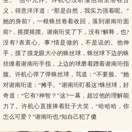
生。”他不允许。许机心没听懂他话里潜在含
义，得意洋洋道：“那是自然，我实力强着呢。”
她的身前?，一根蛛丝卷着收回，落到谢南珩面
前?，摇摆摇摆。谢南珩笑了下，没有?解释，也?
没有?表衷心。事?情是做的，不是说的。他伸
手，摸了摸龙眼大小的蛛丝球，蛛丝球下边的蛛
丝缠着谢南珩手指，上边的球磨着蹭着谢南珩指
腹。许机心弹了弹蛛丝球，骂道：“不要脸。”她
对谢南珩道：“摊手。”谢南珩盯着这?蛛丝球，好
奇道：“它有?神智？”这?一幕，超过他的理解能
力了。许机心直接捧着肚子大笑，“哈哈哈，你
怎么可爱？”谢南珩也?知自己犯了傻