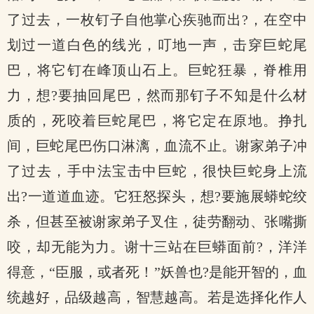
了过去，一枚钉子自他掌心疾驰而出?，在空中
划过一道白色的线光，叮地一声，击穿巨蛇尾
巴，将它钉在峰顶山石上。巨蛇狂暴，脊椎用
力，想?要抽回尾巴，然而那钉子不知是什么材
质的，死咬着巨蛇尾巴，将它定在原地。挣扎
间，巨蛇尾巴伤口淋漓，血流不止。谢家弟子冲
了过去，手中法宝击中巨蛇，很快巨蛇身上流
出?一道道血迹。它狂怒探头，想?要施展蟒蛇绞
杀，但甚至被谢家弟子叉住，徒劳翻动、张嘴撕
咬，却无能为力。谢十三站在巨蟒面前?，洋洋
得意，“臣服，或者死！”妖兽也?是能开智的，血
统越好，品级越高，智慧越高。若是选择化作人