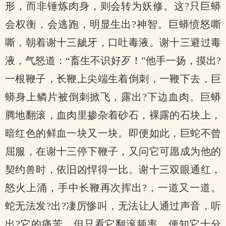
形，而非锤炼肉身，则会转为妖修。这?只巨蟒
会权衡，会逃跑，明显生出?神智。巨蟒愤怒嘶
嘶，朝着谢十三龇牙，口吐毒液。谢十三避过毒
液，气怒道：“畜生不识好歹！”他手一扬，摸出?
一根鞭子，长鞭上尖端生着倒刺，一鞭下去，巨
蟒身上鳞片被倒刺掀飞，露出?下边血肉。巨蟒
腾地翻滚，血肉里掺杂着砂石，裸露的石块上，
暗红色的鲜血一块又一块。即便如此，巨蛇不曾
屈服，在谢十三停下鞭子，又问它可愿成为他的
契约兽时，依旧凶悍得一比。谢十三双眼通红，
怒火上涌，手中长鞭再次挥出?，一道又一道。
蛇无法发?出?凄厉惨叫，无法让人通过声音，听
出?它的痛苦，但只看它翻滚频率，便知它十分