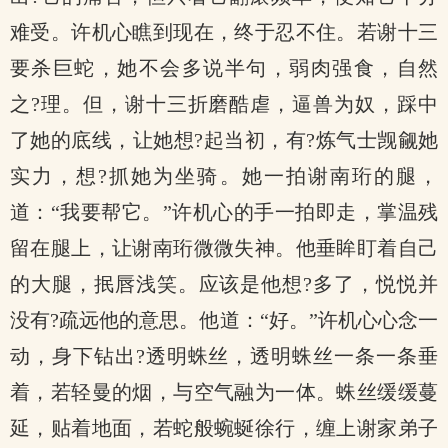
难受。许机心瞧到现在，终于忍不住。若谢十三
要杀巨蛇，她不会多说半句，弱肉强食，自然
之?理。但，谢十三折磨酷虐，逼兽为奴，踩中
了她的底线，让她想?起当初，有?炼气士觊觎她
实力，想?抓她为坐骑。她一拍谢南珩的腿，
道：“我要帮它。”许机心的手一拍即走，掌温残
留在腿上，让谢南珩微微失神。他垂眸盯着自己
的大腿，抿唇浅笑。应该是他想?多了，悦悦并
没有?疏远他的意思。他道：“好。”许机心心念一
动，身下钻出?透明蛛丝，透明蛛丝一条一条垂
着，若轻曼的烟，与空气融为一体。蛛丝缓缓蔓
延，贴着地面，若蛇般蜿蜒徐行，缠上谢家弟子