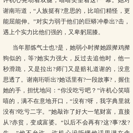
许机心晃动着双腿，嘻嘻笑望着这?一幕。她对
谢南珩道，“人族挺有?意思的，比咱们精怪，更
能屈能伸。”对实力弱于他们的巨蟒冲拳出?击，
遇上个实力比他们强的，又卑躬屈膝。
当年那炼气士也?是，她弱小时撵她跟撵鸡撵
狗似的，等?她实力强大，反过去追他时，他一
秒滑跪，又是拉出?师门又是赔礼道谢的，没意
思透了。谢南珩听出?她话里有?一段故事?，握住
她的手，担忧地问：“你没吃亏吧？”许机心笑嘻
嘻的，满不在意地开口，“没有?呀，我字典里就
没有?吃亏二字。”她敲诈了好大一笔财富，直接
从?赤贫，变成富婆。“以后不会再有?这?事?发?