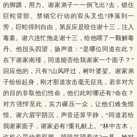
的脚踝，用力。谢家弟子一一倒飞出?去，锁住
巨蛇背部、禁锢它行动的双头叉也?摔落到一
旁，巨蛇得到自由，第反应是咬住谢十三，注入
毒素。谢六连忙拖走谢十三，给他喂了一颗解毒
丹。他扭头四望，扬声道：“是哪位同道在此？
在下谢家南瑾，同道能否给我谢家一个面子？”
回应他的，只有?山风呼过，树叶婆娑。谢家弟
子纷纷起身，刚才那道攻击毫无征兆，若非对方
的目的非取他们性命，他们此时哪还有?命在？
对方强悍至此，实力碾压一众，让他们难免惶
惶。谢六眉宇阴沉，声音还算平静，“同道若给
我谢家面子，谢家必有?重礼献上。”林中古木，