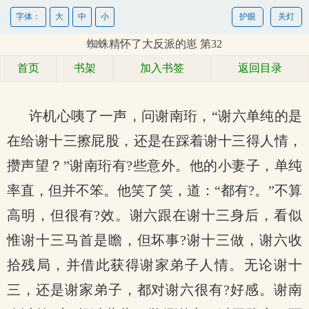
字体：
大
中
小
护眼
关灯
蜘蛛精怀了大反派的崽 第32
首页
书架
加入书签
返回目录
许机心咦了一声，问谢南珩，“谢六单纯的是
在给谢十三擦屁股，还是在踩着谢十三得人情，
攒声望？”谢南珩有?些意外。他的小妻子，单纯
率直，但并不笨。他笑了笑，道：“都有?。”不算
高明，但很有?效。谢六跟在谢十三身后，看似
惟谢十三马首是瞻，但坏事?谢十三做，谢六收
拾残局，并借此获得谢家弟子人情。无论谢十
三，还是谢家弟子，都对谢六很有?好感。谢南