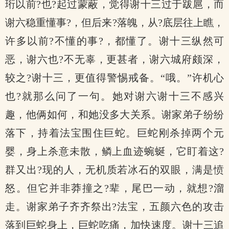
珩以前?也?起过蒙蔽，觉得谢十三过于跋扈，而
谢六稳重懂事?，但后来?落魄，从?底层往上瞧，
许多以前?不懂的事?，都懂了。谢十三纵然可
恶，谢六也?不无辜，更甚者，谢六城府颇深，
较之?谢十三，更值得警惕戒备。“哦。”许机心
也?就那么问了一句。她对谢六谢十三不感兴
趣，他俩如何，和她没多大关系。谢家弟子纷纷
落下，持着法宝围住巨蛇。巨蛇刚杀掉两个元
婴，身上杀意未散，鳞上血迹蜿蜒，它盯着这?
群又出?现的人，无机质若冰石的双眼，满是愤
怒。但它并非莽撞之?辈，尾巴一动，就想?溜
走。谢家弟子齐齐祭出?法宝，五颜六色的攻击
落到巨蛇身上，巨蛇吃痛，加快速度。谢十三追