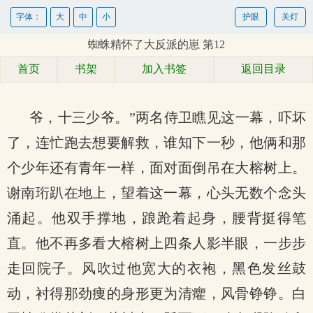
字体：
大
中
小
护眼
关灯
蜘蛛精怀了大反派的崽 第12
首页
书架
加入书签
返回目录
爷，十三少爷。”两名侍卫瞧见这一幕，吓坏
了，连忙跑去想要解救，谁知下一秒，他俩和那
个少年还有青年一样，面对面倒吊在大榕树上。
谢南珩趴在地上，望着这一幕，心头无数个念头
涌起。他双手撑地，踉跄着起身，腰背挺得笔
直。他不再多看大榕树上四条人影半眼，一步步
走回院子。风吹过他宽大的衣袍，黑色发丝鼓
动，衬得那劲痩的身形更为清癯，风骨铮铮。白