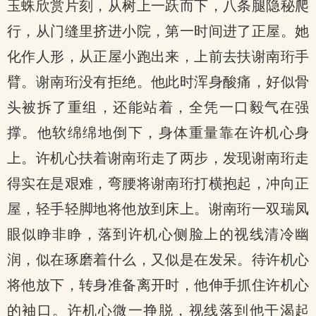
玉蛛欣赏片刻，从树上一跃而下，八条腿隐秘爬
行，从门缝里挤进小院，第一时间进了正屋。她
化作人形，从正屋小跑出来，上前去扶谢南珩手
臂。谢南珩没有拒绝。他此时浑身酸痛，好似骨
头被拆了重组，还能站着，全凭一口毅气在强
撑。他软绵绵地倒下，身体重量靠在许机心身
上。许机心扶着谢南珩走了两步，发现谢南珩走
得实在是艰难，弯腰将谢南珩打横抱起，冲向正
屋，轻手轻脚地将他放到床上。谢南珩一双瑞凤
眼似睁非睁，落到许机心侧脸上的视线清冷幽
润，似在琢磨着什么，又似是在发呆。待许机心
将他放下，转身准备离开时，他伸手抓住许机心
的袖口。许机心微一挣脱，视线落到他干渴起