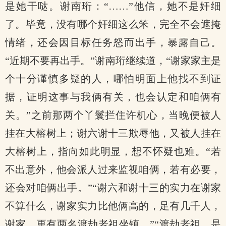
是她干哒。谢南珩：“……”他信，她不是奸细
了。毕竟，没有哪个奸细这么笨，完全不会遮掩
情绪，还会因目标任务怒而出手，暴露自己。
“近期不要再出手。”谢南珩继续道，“谢家家主是
个十分谨慎多疑的人，哪怕明面上他找不到证
据，证明这事与我俩有关，也会认定和咱俩有
关。”之前那两个丫鬟拦住许机心，当晚便被人
挂在大榕树上；谢六谢十三欺辱他，又被人挂在
大榕树上，指向如此明显，想不怀疑也难。“若
不出意外，他会派人过来监视咱俩，若有必要，
还会对咱俩出手。”“谢六和谢十三的实力在谢家
不算什么，谢家实力比他俩高的，足有几千人，
谢家，更有两名渡劫老祖坐镇。”“渡劫老祖，是