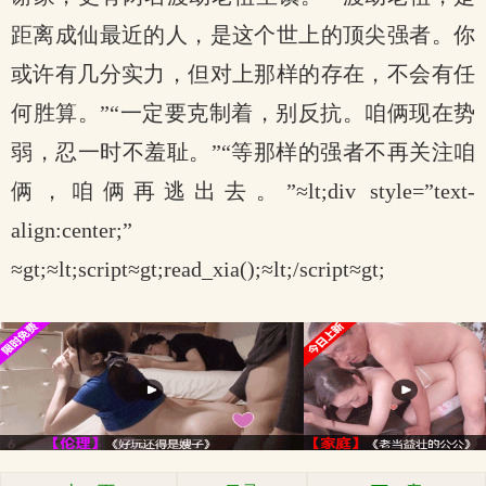
距离成仙最近的人，是这个世上的顶尖强者。你
或许有几分实力，但对上那样的存在，不会有任
何胜算。”“一定要克制着，别反抗。咱俩现在势
弱，忍一时不羞耻。”“等那样的强者不再关注咱
俩，咱俩再逃出去。”≈lt;div style=”text-
align:center;”
≈gt;≈lt;script≈gt;read_xia();≈lt;/script≈gt;