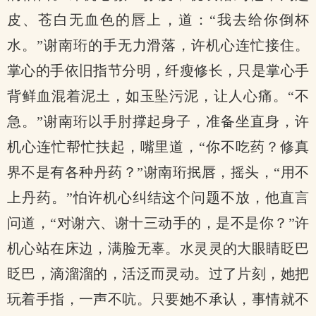
皮、苍白无血色的唇上，道：“我去给你倒杯
水。”谢南珩的手无力滑落，许机心连忙接住。
掌心的手依旧指节分明，纤瘦修长，只是掌心手
背鲜血混着泥土，如玉坠污泥，让人心痛。“不
急。”谢南珩以手肘撑起身子，准备坐直身，许
机心连忙帮忙扶起，嘴里道，“你不吃药？修真
界不是有各种丹药？”谢南珩抿唇，摇头，“用不
上丹药。”怕许机心纠结这个问题不放，他直言
问道，“对谢六、谢十三动手的，是不是你？”许
机心站在床边，满脸无辜。水灵灵的大眼睛眨巴
眨巴，滴溜溜的，活泛而灵动。过了片刻，她把
玩着手指，一声不吭。只要她不承认，事情就不